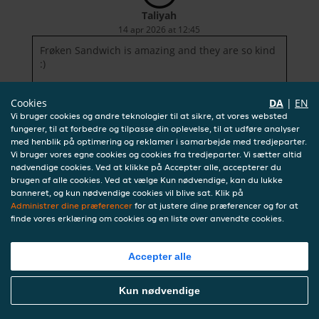
Taliyah
14 apr 2026 at 12:45
Frøken Sandwich is amazing and they are so kind
:)
Cookies
DA
|
EN
Vi bruger cookies og andre teknologier til at sikre, at vores websted
fungerer, til at forbedre og tilpasse din oplevelse, til at udføre analyser
med henblik på optimering og reklamer i samarbejde med tredjeparter.
Vi bruger vores egne cookies og cookies fra tredjeparter. Vi sætter altid
nødvendige cookies. Ved at klikke på Accepter alle, accepterer du
brugen af alle cookies. Ved at vælge Kun nødvendige, kan du lukke
banneret, og kun nødvendige cookies vil blive sat. Klik på
Administrer dine præferencer
for at justere dine præferencer og for at
finde vores erklæring om cookies og en liste over anvendte cookies.
Accepter alle
Kun nødvendige