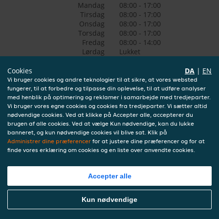
Mandag
08:00 - 17:00
Tirsdag
08:00 - 17:00
Onsdag
08:00 - 17:00
Torsdag
08:00 - 17:00
Fredag
08:00 - 14:00
Lørdag
Lukket
Søndag
Lukket
Cookies
DA
|
EN
Vi bruger cookies og andre teknologier til at sikre, at vores websted
fungerer, til at forbedre og tilpasse din oplevelse, til at udføre analyser
med henblik på optimering og reklamer i samarbejde med tredjeparter.
Vi bruger vores egne cookies og cookies fra tredjeparter. Vi sætter altid
nødvendige cookies. Ved at klikke på Accepter alle, accepterer du
brugen af alle cookies. Ved at vælge Kun nødvendige, kan du lukke
banneret, og kun nødvendige cookies vil blive sat. Klik på
Administrer dine præferencer
for at justere dine præferencer og for at
finde vores erklæring om cookies og en liste over anvendte cookies.
Accepter alle
Kun nødvendige